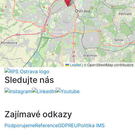
Leaflet
|
© OpenStreetMap contributors
Sledujte nás
Zajímavé odkazy
Podporujeme
Reference
GDPR
EU
Politika IMS