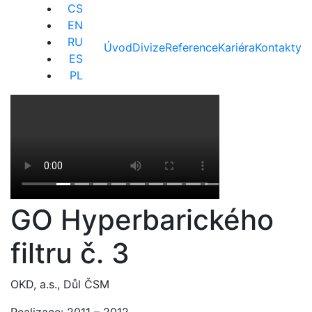
CS
EN
RU
Úvod
Divize
Reference
Kariéra
Kontakty
ES
PL
GO Hyperbarického
filtru č. 3
OKD, a.s., Důl ČSM