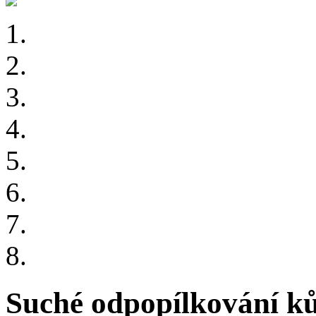
Suché odpopílkování ků